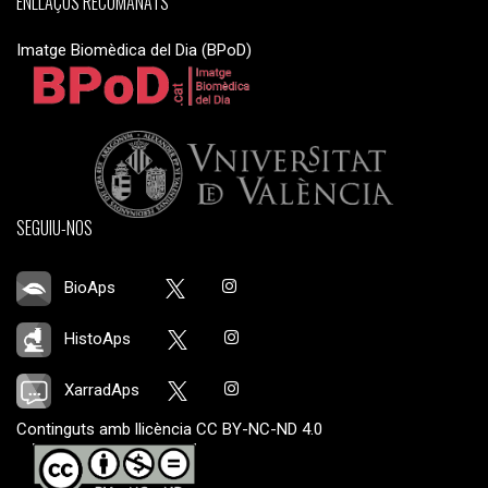
ENLLAÇOS RECOMANATS
Imatge Biomèdica del Dia (BPoD)
SEGUIU-NOS
BioAps
HistoAps
XarradAps
Continguts amb llicència CC BY-NC-ND 4.0